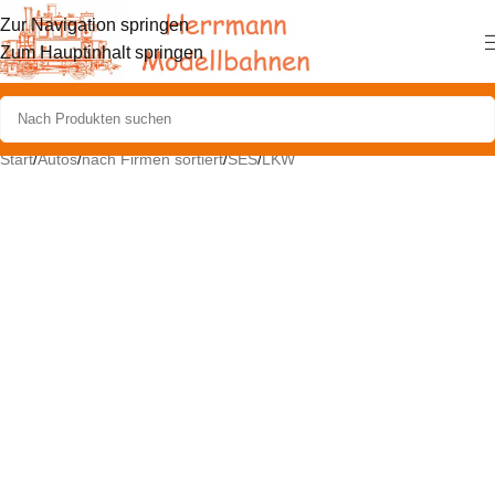
Zur Navigation springen
Zum Hauptinhalt springen
Start
/
Autos
/
nach Firmen sortiert
/
SES
/
LKW