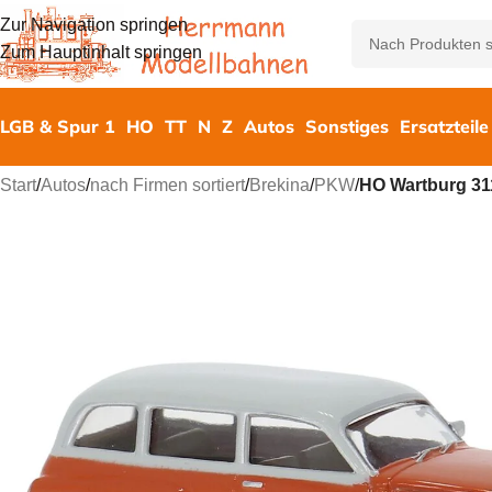
Zur Navigation springen
Zum Hauptinhalt springen
LGB & Spur 1
HO
TT
N
Z
Autos
Sonstiges
Ersatzteile
Start
/
Autos
/
nach Firmen sortiert
/
Brekina
/
PKW
/
HO Wartburg 3