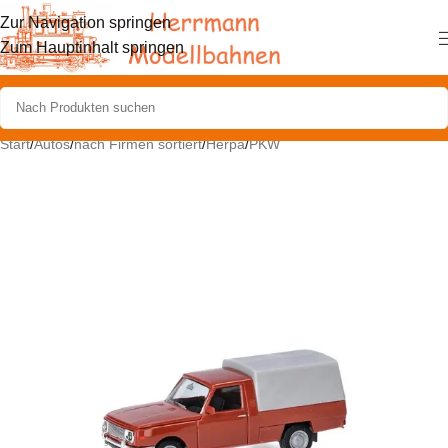
Zur Navigation springen
Zum Hauptinhalt springen
Start
/
Autos
/
nach Firmen sortiert
/
Herpa
/
PKW