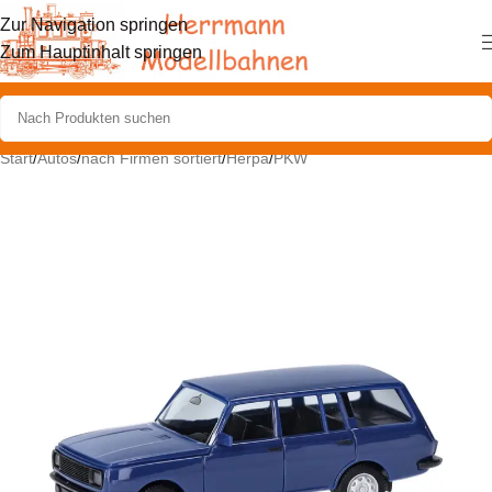
Zur Navigation springen
Zum Hauptinhalt springen
Start
/
Autos
/
nach Firmen sortiert
/
Herpa
/
PKW