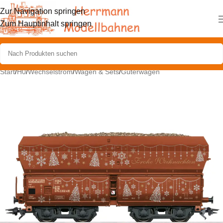
Zur Navigation springen
Zum Hauptinhalt springen
Start
/
H0
/
Wechselstrom
/
Wagen & Sets
/
Güterwagen