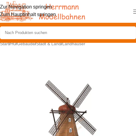
Zur Navigation springen
Zum Hauptinhalt springen
Start
/
H0
/
Gebäude
/
Stadt & Land
/
Landhäuser