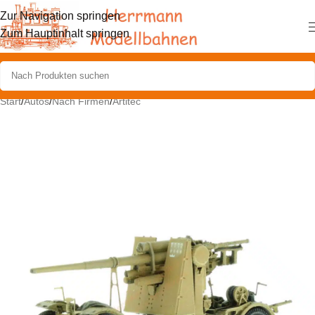
Zur Navigation springen
Zum Hauptinhalt springen
Start
/
Autos
/
Nach Firmen
/
Artitec