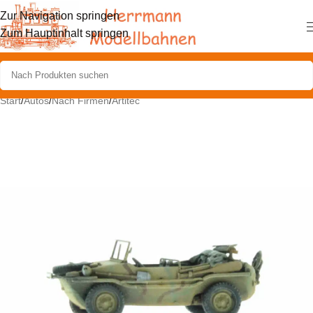
Zur Navigation springen
Zum Hauptinhalt springen
Start
/
Autos
/
Nach Firmen
/
Artitec