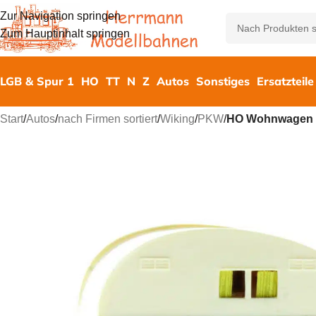
Zur Navigation springen
Zum Hauptinhalt springen
LGB & Spur 1
HO
TT
N
Z
Autos
Sonstiges
Ersatzteile
Start
/
Autos
/
nach Firmen sortiert
/
Wiking
/
PKW
/
HO Wohnwagen