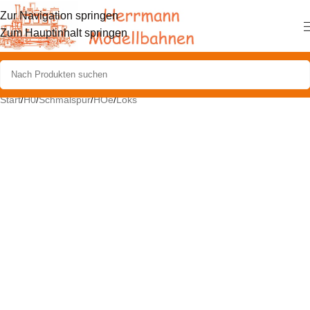
Zur Navigation springen
Zum Hauptinhalt springen
Start
/
H0
/
Schmalspur
/
HOe
/
Loks