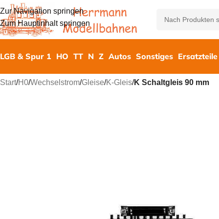
Zur Navigation springen
Zum Hauptinhalt springen
LGB & Spur 1
HO
TT
N
Z
Autos
Sonstiges
Ersatzteile
Start
/
H0
/
Wechselstrom
/
Gleise
/
K-Gleis
/
K Schaltgleis 90 mm