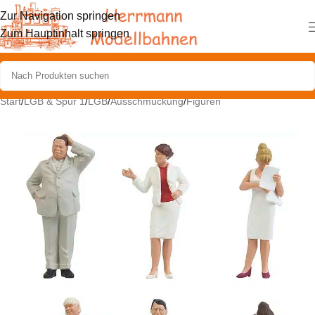
Zur Navigation springen
Zum Hauptinhalt springen
Start
/
LGB & Spur 1
/
LGB
/
Ausschmückung
/
Figuren