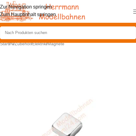
Zur Navigation springen
Zum Hauptinhalt springen
Start
/
N
/
Zubehör
/
Elektrik
/
Magnete