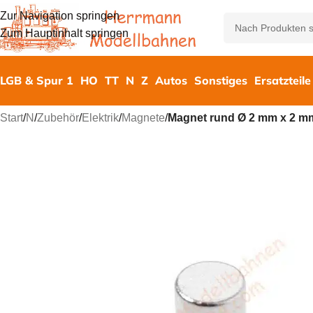
Zur Navigation springen
Zum Hauptinhalt springen
LGB & Spur 1
HO
TT
N
Z
Autos
Sonstiges
Ersatzteile
Start
/
N
/
Zubehör
/
Elektrik
/
Magnete
/
Magnet rund Ø 2 mm x 2 m