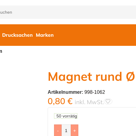
Drucksachen
Marken
m
Magnet rund Ø
Artikelnummer:
998-1062
0,80
€
inkl. MwSt.
50 vorrätig
-
+