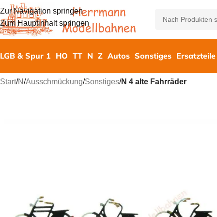
Zur Navigation springen
Zum Hauptinhalt springen
LGB & Spur 1
HO
TT
N
Z
Autos
Sonstiges
Ersatzteile
Start
/
N
/
Ausschmückung
/
Sonstiges
/
N 4 alte Fahrräder