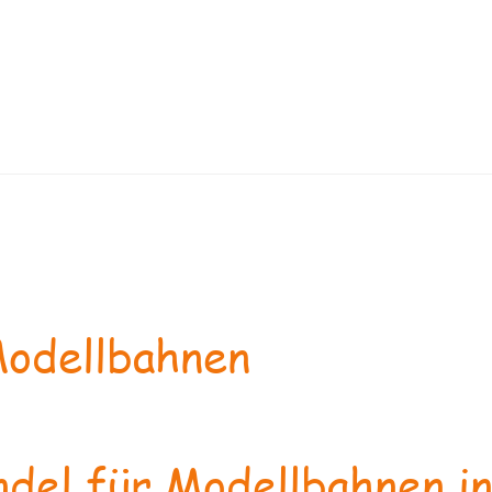
odellbahnen
del für Modellbahnen in