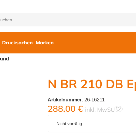
Drucksachen
Marken
ound
N BR 210 DB E
Artikelnummer:
26-16211
288,00
€
inkl. MwSt.
Nicht vorrätig