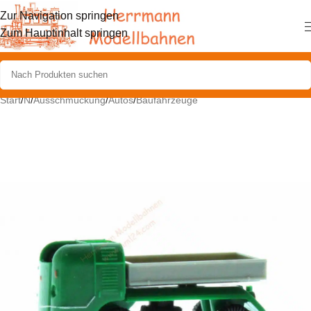
Zur Navigation springen
Zum Hauptinhalt springen
Start
/
N
/
Ausschmückung
/
Autos
/
Baufahrzeuge