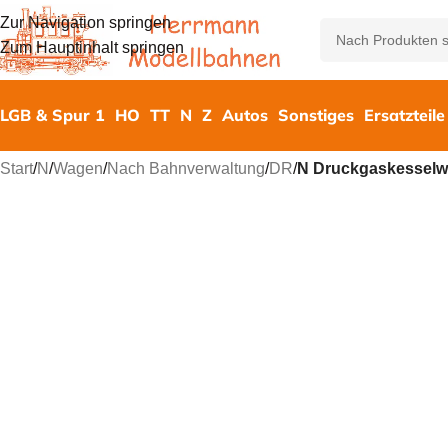
Zur Navigation springen
Zum Hauptinhalt springen
LGB & Spur 1
HO
TT
N
Z
Autos
Sonstiges
Ersatzteile
Start
/
N
/
Wagen
/
Nach Bahnverwaltung
/
DR
/
N Druckgaskesselw