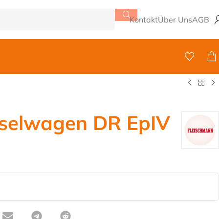
Kontakt
Über Uns
AGB
selwagen DR EpIV