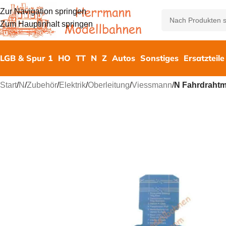
Zur Navigation springen
Zum Hauptinhalt springen
LGB & Spur 1
HO
TT
N
Z
Autos
Sonstiges
Ersatzteile
Start
/
N
/
Zubehör
/
Elektrik
/
Oberleitung
/
Viessmann
/
N Fahrdrahtm