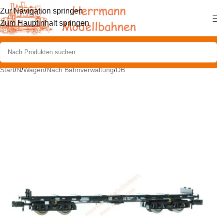
Zur Navigation springen
Zum Hauptinhalt springen
Start
/
N
/
Wagen
/
Nach Bahnverwaltung
/
DB