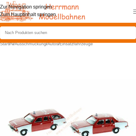
Zur Navigation springen
Zum Hauptinhalt springen
Start
/
N
/
Ausschmückung
/
Autos
/
Einsatzfahrzeuge