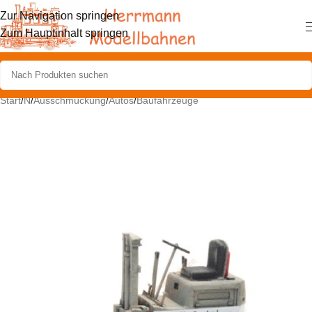
Zur Navigation springen
Zum Hauptinhalt springen
Start
/
N
/
Ausschmückung
/
Autos
/
Baufahrzeuge