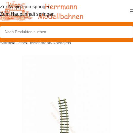
Zur Navigation springen
Zum Hauptinhalt springen
Start
/
N
/
Gleise
/
Fleischmann
/
Rocogleis