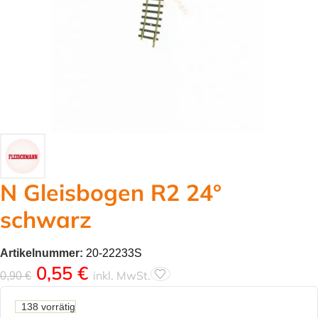
N Gleisbogen R2 24°
schwarz
Artikelnummer:
20-22233S
0,55
€
inkl. MwSt.
0,90
€
138 vorrätig