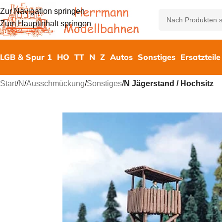
Zur Navigation springen
Zum Hauptinhalt springen
LGB & Spur 1
HO
TT
N
Z
Autos
Sonstiges
Ersatzteile
Start
/
N
/
Ausschmückung
/
Sonstiges
/
N Jägerstand / Hochsitz