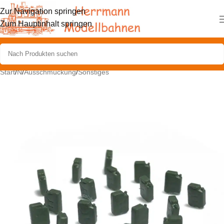
Zur Navigation springen
Zum Hauptinhalt springen
Start
/
N
/
Ausschmückung
/
Sonstiges