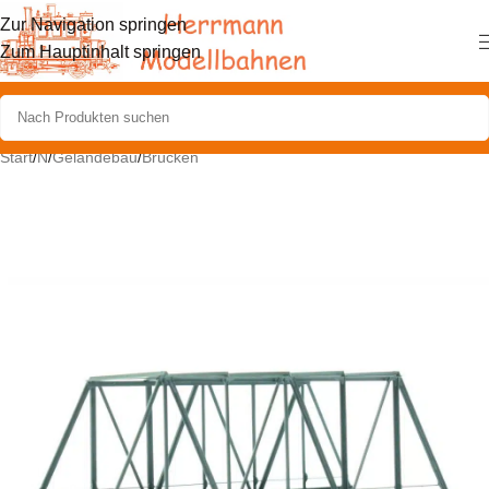
Zur Navigation springen
Zum Hauptinhalt springen
Start
/
N
/
Geländebau
/
Brücken