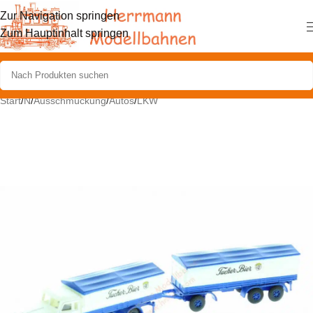
Zur Navigation springen
Zum Hauptinhalt springen
Start
/
N
/
Ausschmückung
/
Autos
/
LKW