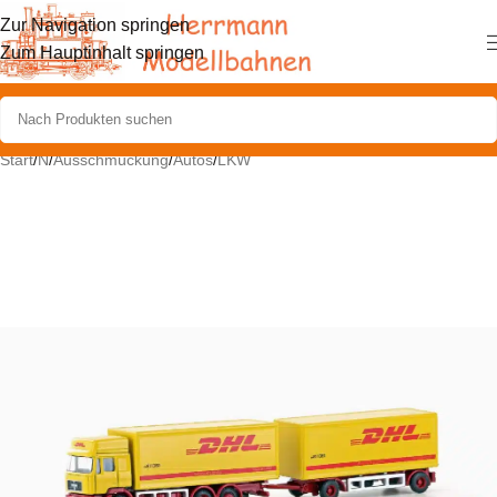
Zur Navigation springen
Zum Hauptinhalt springen
Start
/
N
/
Ausschmückung
/
Autos
/
LKW