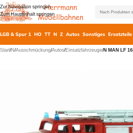
Zur Navigation springen
Zum Hauptinhalt springen
LGB & Spur 1
HO
TT
N
Z
Autos
Sonstiges
Ersatzteile
Start
/
N
/
Ausschmückung
/
Autos
/
Einsatzfahrzeuge
/
N MAN LF 16