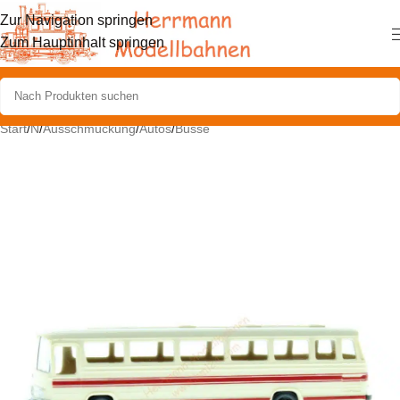
Zur Navigation springen
Zum Hauptinhalt springen
Start
/
N
/
Ausschmückung
/
Autos
/
Busse