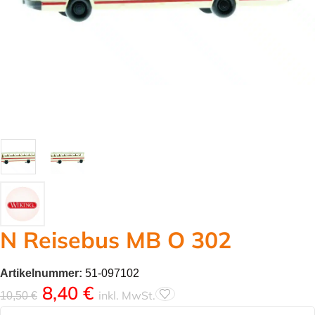
N Reisebus MB O 302
Artikelnummer:
51-097102
8,40
€
inkl. MwSt.
10,50
€