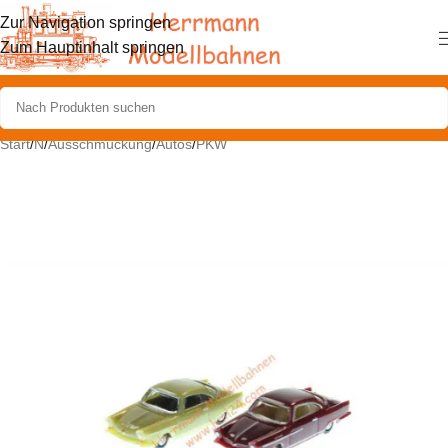
Zur Navigation springen
Zum Hauptinhalt springen
Start
/
N
/
Ausschmückung
/
Autos
/
PKW