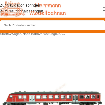
Zur Navigation springen
Zum Hauptinhalt springen
Start
/
N
/
Wagen
/
Nach Bahnverwaltung
/
DBAG