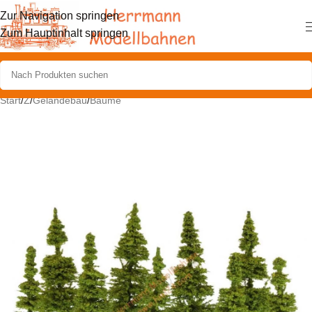
Zur Navigation springen
Zum Hauptinhalt springen
Start
/
Z
/
Geländebau
/
Bäume