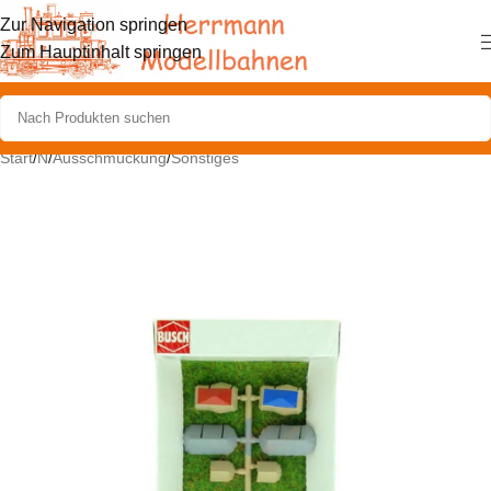
Zur Navigation springen
Zum Hauptinhalt springen
Start
/
N
/
Ausschmückung
/
Sonstiges