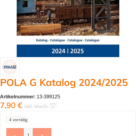
POLA G Katalog 2024/2025
Artikelnummer:
13-399125
7,90
€
inkl. MwSt.
4 vorrätig
-
+