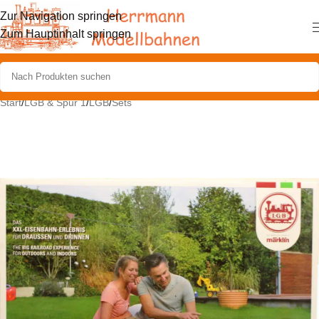
Zur Navigation springen
Zum Hauptinhalt springen
Start
/
LGB & Spur 1
/
LGB
/
Sets