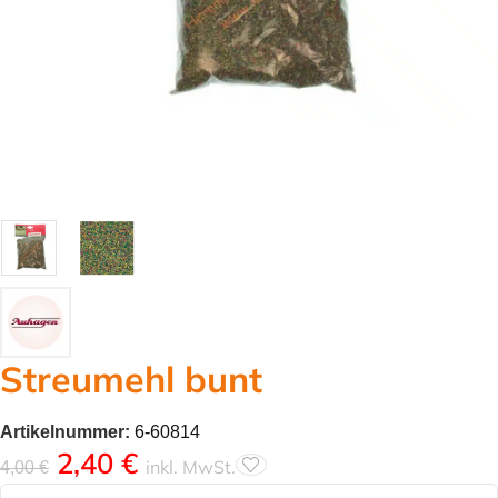
Streumehl bunt
Artikelnummer:
6-60814
2,40
€
inkl. MwSt.
4,00
€