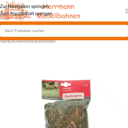
Zur Navigation springen
Zum Hauptinhalt springen
Start
/
Z
/
Geländebau
/
Streumehl