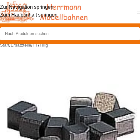
Zur Navigation springen
Zum Hauptinhalt springen
Start
/
Ersatzteile
/
TT
/
Tillig