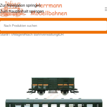
Zur Navigation springen
Zum Hauptinhalt springen
Start
/
TT
/
Wagen
/
Nach Bahnverwaltung
/
DR