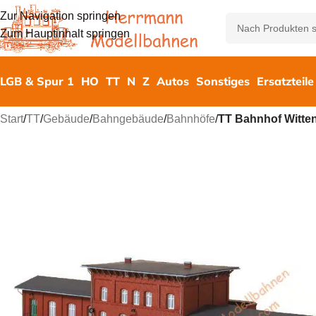
Zur Navigation springen
Zum Hauptinhalt springen
LGB & Spur 1
HO
TT
N
Z
Autos
Sonstiges
Ersatzteile
Start
/
TT
/
Gebäude
/
Bahngebäude
/
Bahnhöfe
/
TT Bahnhof Witte