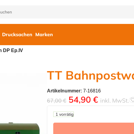
Drucksachen
Marken
 DP Ep.IV
TT Bahnpostwa
Artikelnummer:
7-16816
54,90
€
inkl. MwSt.
67,00
€
1 vorrätig