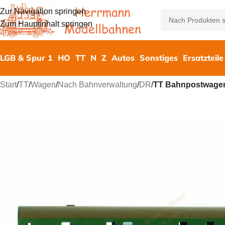
Zur Navigation springen
Zum Hauptinhalt springen
LGB & Spur 1
HO
TT
N
Z
Autos
Sonstiges
Ersatzteile
Start
/
TT
/
Wagen
/
Nach Bahnverwaltung
/
DR
/
TT Bahnpostwagen