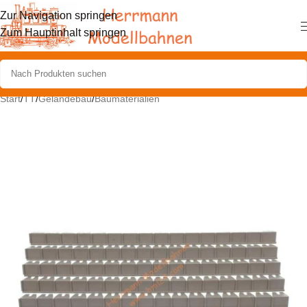
Zur Navigation springen
Zum Hauptinhalt springen
Start
/
TT
/
Geländebau
/
Baumaterialien