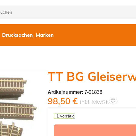
Drucksachen
Marken
TT BG Gleiserw
Artikelnummer:
7-01836
98,50
€
inkl. MwSt.
1 vorrätig