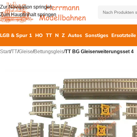
Zur Navigation springen
Zum Hauptinhalt springen
LGB & Spur 1
HO
TT
N
Z
Autos
Sonstiges
Ersatzteile
Start
/
TT
/
Gleise
/
Bettungsgleis
/
TT BG Gleiserweiterungsset 4