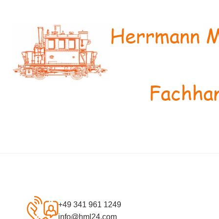
Herrmann M
Fachhan
+49 341 961 1249
info@hml24.com