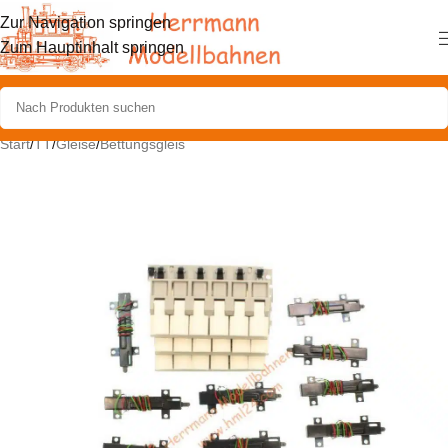
Zur Navigation springen
Zum Hauptinhalt springen
Start
/
TT
/
Gleise
/
Bettungsgleis