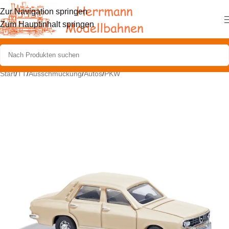
Zur Navigation springen
Zum Hauptinhalt springen
Start
/
TT
/
Ausschmückung
/
Autos
/
PKW