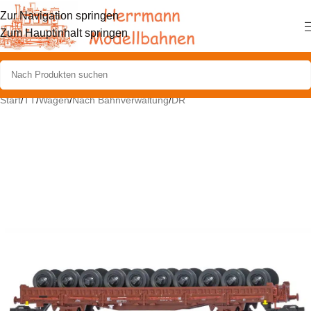
Zur Navigation springen
Zum Hauptinhalt springen
Start
/
TT
/
Wagen
/
Nach Bahnverwaltung
/
DR