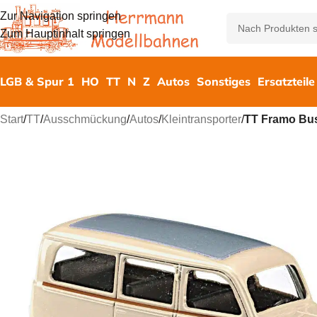
Zur Navigation springen
Zum Hauptinhalt springen
LGB & Spur 1
HO
TT
N
Z
Autos
Sonstiges
Ersatzteile
Start
/
TT
/
Ausschmückung
/
Autos
/
Kleintransporter
/
TT Framo Bu