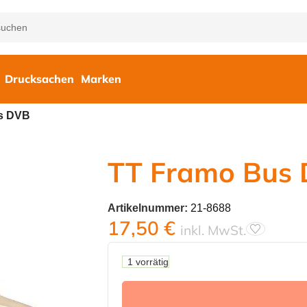
Drucksachen
Marken
s DVB
TT Framo Bus
Artikelnummer:
21-8688
17,50
€
inkl. MwSt.
1 vorrätig