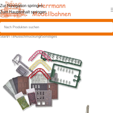
Zur Navigation springen
Zum Hauptinhalt springen
Start
/
TT
/
Ausschmückung
/
Sonstiges