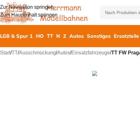
Zur Navigation springen
Zum Hauptinhalt springen
LGB & Spur 1
HO
TT
N
Z
Autos
Sonstiges
Ersatzteile
Start
/
TT
/
Ausschmückung
/
Autos
/
Einsatzfahrzeuge
/
TT FW Praga