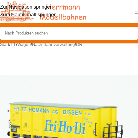
Zur Navigation springen
Zum Hauptinhalt springen
Start
/
TT
/
Wagen
/
Nach Bahnverwaltung
/
DR